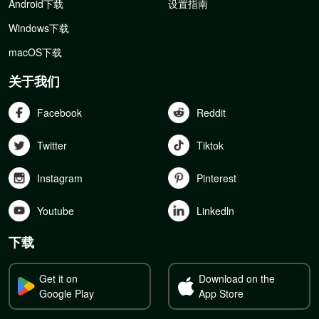
Android下载
设置指南
Windows下载
macOS下载
关于我们
Facebook
Reddit
Twitter
Tiktok
Instagram
Pinterest
Youtube
Linkedln
下载
Get it on
Download on the
Google Play
App Store